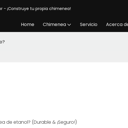
or - ¡Construye tu propia chimenea!
Home
Chimenea
Servicio
Acerca d
le?
ea de etanol? (Durable & ¡Seguro!)