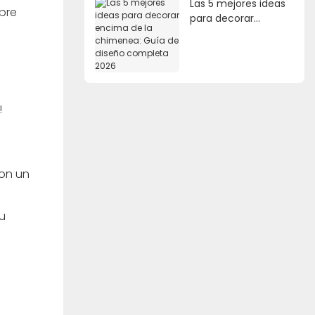
Las 5 mejores ideas
mpre
para decorar
encima de la
chimenea: Guía de
diseño completa
2026
a!
con un
su