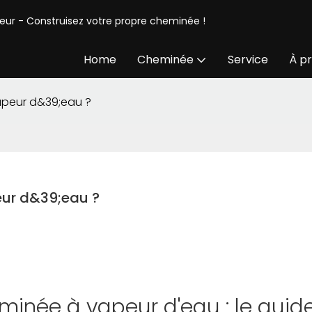
seur - Construisez votre propre cheminée !
Home
Cheminée
Service
À p
peur d&39;eau ?
ur d&39;eau ?
inée à vapeur d'eau : le guid