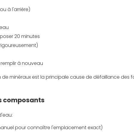
u à l'arrière)
'eau
reposer 20 minutes
vigoureusement)
e remplir à nouveau
 de minéraux est la principale cause de défaillance des f
es composants
d'eau:
e manuel pour connaître l'emplacement exact)