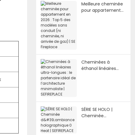
Meilleure cheminée
pour appartement
en 2026 : Top 5 des
modèles sans
conduit (ni
cheminée, ni arrivée
de gaz) | SE Fireplace
Cheminées à
éthanol linéaires
ultra-longues : le
x
partenaire idéal de
l’architecture
minimaliste |
SEFIREPLACE
SÉRIE SE HOLO |
Cheminée
d'ambiance
holographique 0
Heat | SEFIREPLACE