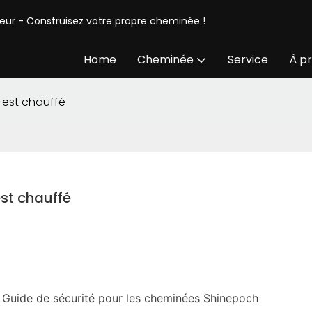
seur - Construisez votre propre cheminée !
Home
Cheminée
Service
À p
l est chauffé
est chauffé
fé? Guide de sécurité pour les cheminées Shinepoch