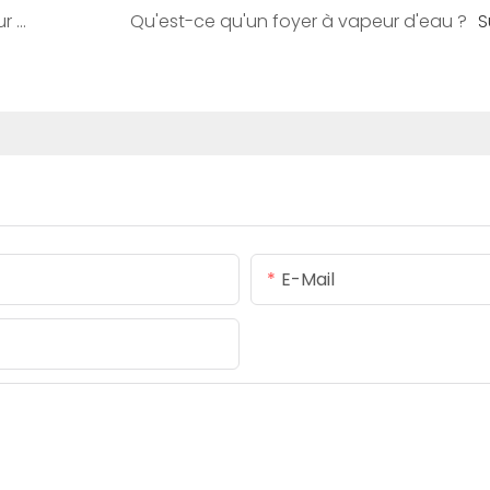
Quelle est la meilleure peinture extérieure pour les foyers et les chimeneas?
Qu'est-ce qu'un foyer à vapeur d'eau ?
S
E-Mail