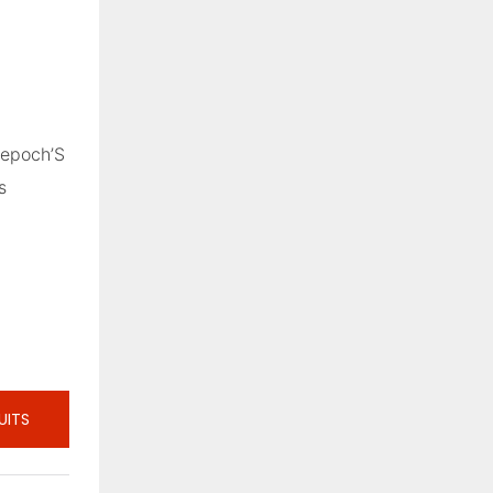
nepoch’S
s
UITS