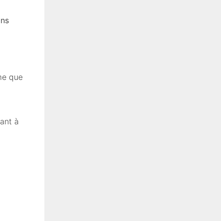
ans
rme que
ant à