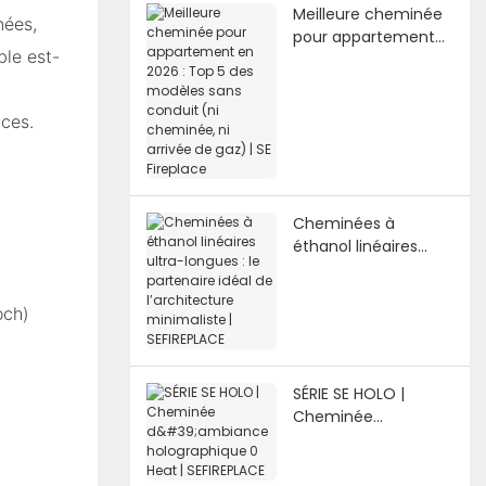
Meilleure cheminée
nées,
pour appartement
ble est-
en 2026 : Top 5 des
modèles sans
conduit (ni
ces.
cheminée, ni arrivée
de gaz) | SE Fireplace
Cheminées à
éthanol linéaires
ultra-longues : le
partenaire idéal de
och)
l’architecture
minimaliste |
SEFIREPLACE
SÉRIE SE HOLO |
Cheminée
d'ambiance
holographique 0
Heat | SEFIREPLACE