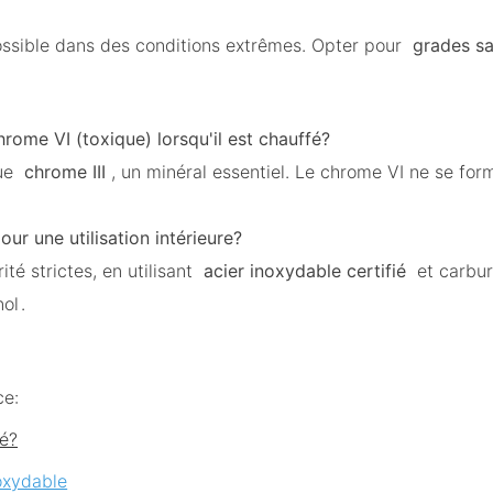
 possible dans des conditions extrêmes. Opter pour
grades s
chrome VI (toxique) lorsqu'il est chauffé?
que
chrome III
, un minéral essentiel. Le chrome VI ne se fo
r une utilisation intérieure?
é strictes, en utilisant
acier inoxydable certifié
et carbur
nol
.
ce:
fé?
noxydable