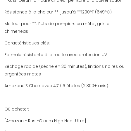
1. Rust-Oleum à haute chaleur peinture à la pulvérisation
Résistance à la chaleur **: jusqu'à **1200°F (649°C)
Meilleur pour **: Puts de pompiers en métal, grils et
chimeneas
Caractéristiques clés:
Formule résistante à la rouille avec protection UV
Séchage rapide (sèche en 30 minutes), finitions noires ou
argentées mates
Amazone’S Choix avec 4,7 / 5 étoiles (2 300+ avis)
Où acheter:
[Amazon - Rust-Oleum High Heat Ultra]