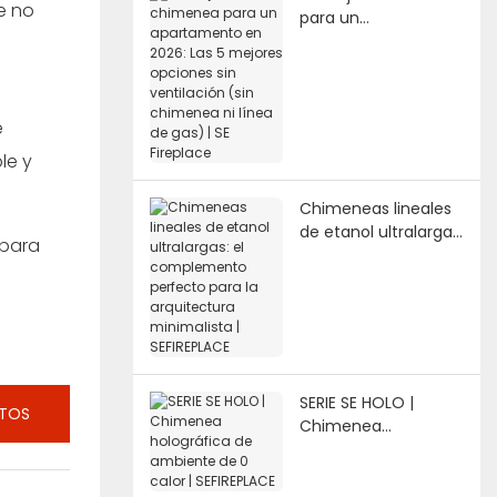
e no
para un
apartamento en
2026: Las 5 mejores
opciones sin
ventilación (sin
e
chimenea ni línea de
gas) | SE Fireplace
le y
Chimeneas lineales
de etanol ultralargas:
 para
el complemento
perfecto para la
arquitectura
minimalista |
SEFIREPLACE
SERIE SE HOLO |
CTOS
Chimenea
holográfica de
ambiente de 0 calor
| SEFIREPLACE