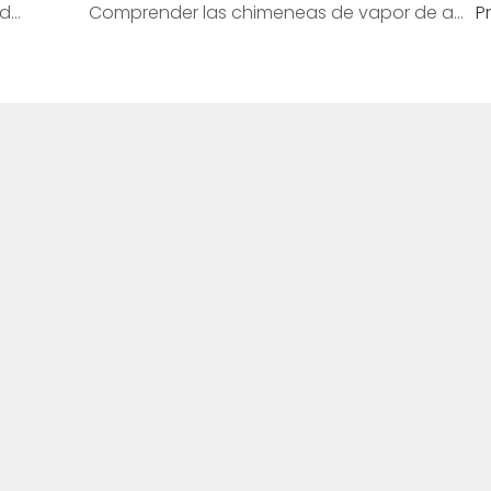
¿Las chimeneas de vapor de agua desprenden calor?
Comprender las chimeneas de vapor de agua: ¿necesitan ventilación?
P