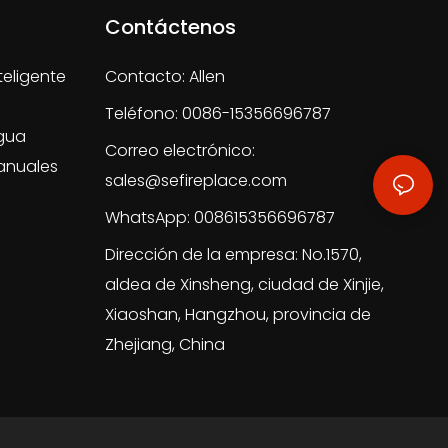
Contáctenos
teligente
Contacto: Allen
Teléfono: 0086-15356696787
gua
Correo electrónico:
anuales
sales@sefireplace.com
WhatsApp: 008615356696787
Dirección de la empresa: No.1570,
aldea de Xinsheng, ciudad de Xinjie,
Xiaoshan, Hangzhou, provincia de
Zhejiang, China